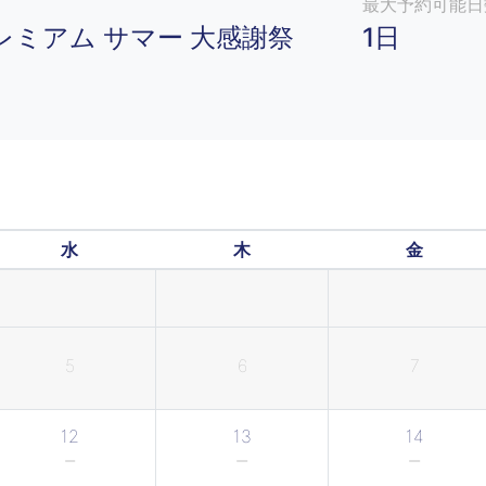
最大予約可能日数
レミアム サマー 大感謝祭
1日
水
木
金
5
6
7
12
13
14