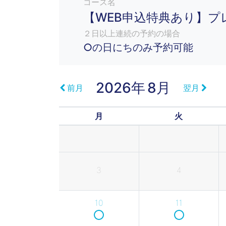
コース名
【WEB申込特典あり】プ
２日以上連続の予約の場合
○の日にちのみ予約可能
2026年
8月
前月
翌月
月
火
3
4
10
11